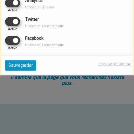
Analytics
Utilisation: Analyse
Activé
Twitter
Utilisation: Fonctionnalité
Activé
Facebook
Utilisation: Fonctionnalité
Activé
Oups, vous avez rencontré
une erreur.
Propulsé par Orejime
Sauvegarder
Il semble que la page que vous recherchez n’existe
plus.