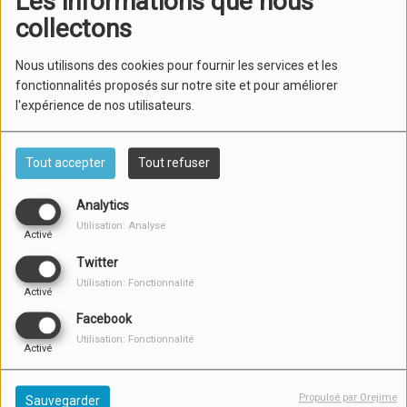
Les informations que nous
collectons
Nous utilisons des cookies pour fournir les services et les
fonctionnalités proposés sur notre site et pour améliorer
l'expérience de nos utilisateurs.
Tout accepter
Tout refuser
Analytics
Utilisation: Analyse
Activé
Twitter
DU LUNDI AU VENDREDI, DE 06:00 À 12:00
Utilisation: Fonctionnalité
Activé
La Belle Vie !
Facebook
De la musique et du direct avec Fred chaque matins de 6h à
Utilisation: Fonctionnalité
Activé
12h. De Toulon à Sanary sur mer
Info nationale
Propulsé par Orejime
Sauvegarder