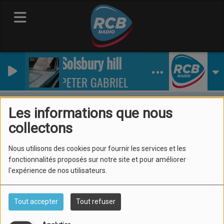
Solsbury hill
PETER GABRIEL
Nos émissions
Le drive avec Marie
Les informations que nous
Le drive avec Marie
collectons
Nous utilisons des cookies pour fournir les services et les
fonctionnalités proposés sur notre site et pour améliorer
l'expérience de nos utilisateurs.
Tout accepter
Tout refuser