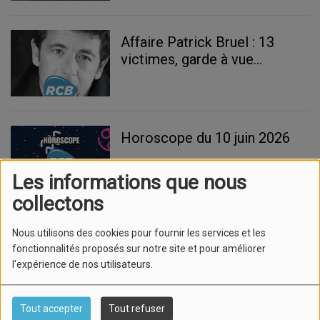
Affaire Patrick Bruel : 13
victimes, garde à vue
prolongée et mise en
examen imminente
Horoscope du 10 juin 2026
Les informations que nous
collectons
Météo du 10 juin 2026 : Un
Nous utilisons des cookies pour fournir les services et les
mercredi ensoleillé sur le
fonctionnalités proposés sur notre site et pour améliorer
l'expérience de nos utilisateurs.
Var
Tout accepter
Tout refuser