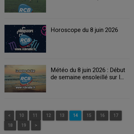
passion
Horoscope du 8 juin 2026
Météo du 8 juin 2026 : Début
de semaine ensoleillé sur le
Var
<
10
11
12
13
14
15
16
17
18
19
>