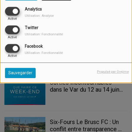
Horoscope du 9 juin 2026
Analytics
Utilisation: Analyse
Activé
Twitter
Utilisation: Fonctionnalité
Activé
Météo du 9 juin 2026 : Un
Facebook
mardi ensoleillé sur le Var
Utilisation: Fonctionnalité
Activé
Propulsé par Orejime
Sauvegarder
Sorties incontournables
dans le Var du 12 au 14 juin
2026
Six-Fours Le Brusc FC : Un
conflit entre transparence et