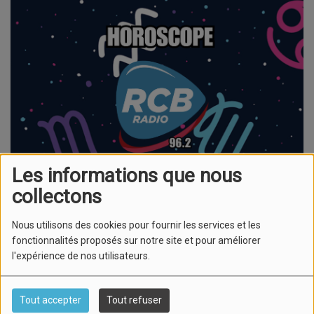
Les informations que nous
collectons
Nous utilisons des cookies pour fournir les services et les
fonctionnalités proposés sur notre site et pour améliorer
l'expérience de nos utilisateurs.
✨ HOROSCOPE DU VENDREDI 1ER MAI 2026 ✨
♈ BÉLIER
: Énergie explosive, projets audacieux ! ????
Tout accepter
Tout refuser