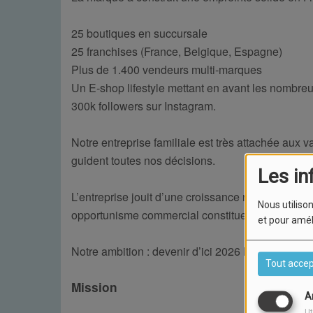
25 boutiques en succursale
25 franchises (France, Belgique, Espagne)
Plus de 1.400 vendeurs multi-marques
Un E-shop lifestyle mettant en avant les nombre
300k followers sur Instagram.
Notre entreprise familiale est très attachée aux v
guident toutes nos décisions.
Les in
L’entreprise jouit d’une croissance rapide et foncti
Nous utilison
opportunisme commercial constituent notre quoti
et pour amél
Notre ambition : devenir d’ici 2026 le leader Eu
Tout accep
Mission
A
Ut