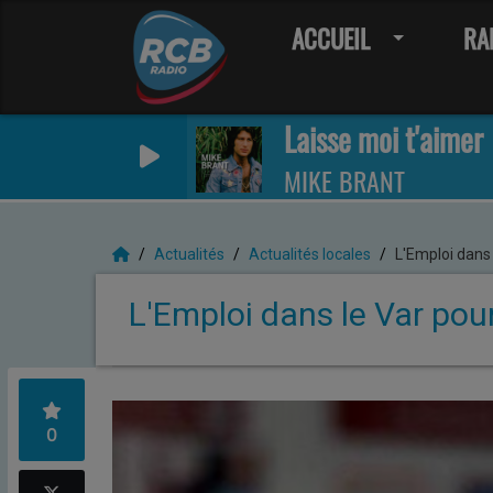
ACCUEIL
RA
Laisse moi t'aimer
MIKE BRANT
Actualités
Actualités locales
L'Emploi dans 
L'Emploi dans le Var pou
0