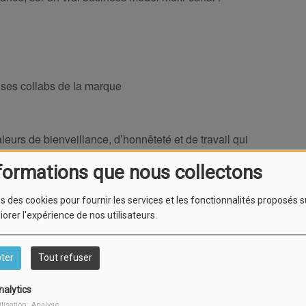
uses collabs de la marque
aleurs de bienveillance, d’honnêteté et de travail qui
formations que nous collectons
onne en mode start-up : agilité, réactivité, créativité et
s des cookies pour fournir les services et les fonctionnalités proposés s
dien.
iorer l'expérience de nos utilisateurs.
ropéen du streetwear premium.
ter
Tout refuser
nalytics
ilisation: Analyse