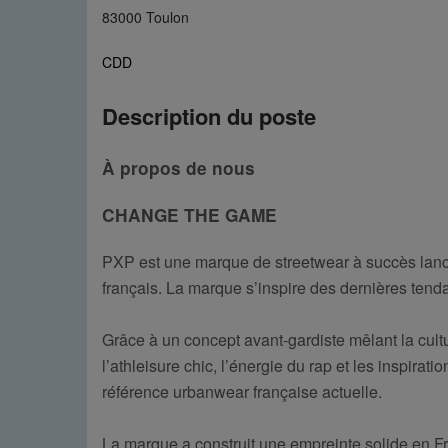
83000 Toulon
CDD
Description du poste
À propos de nous
CHANGE THE GAME
PXP est une marque de streetwear à succès lanc
français. La marque s’inspire des dernières tenda
Grâce à un concept avant-gardiste mêlant la cultu
l’athleisure chic, l’énergie du rap et les inspira
référence urbanwear française actuelle.
La marque a construit une empreinte solide en Fr