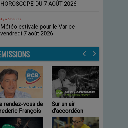
HOROSCOPE DU 7 AOÛT 2026
il y a 6 heures
Météo estivale pour le Var ce
vendredi 7 août 2026
EMISSIONS
Sur un air
RCB 80
Progr
d’accordéon
nuit