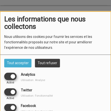
Les informations que nous
collectons
Nous utilisons des cookies pour fournir les services et les
fonctionnalités proposés sur notre site et pour améliorer
l'expérience de nos utilisateurs.
Tout accepter
Tout refuser
Toulon : Deux élèves policiers roués de coups devant la
boite de nuit "Boy’s paradise" par six individus qui étaient
Analytics
en train d'importuner deux jeunes filles
Utilisation: Analyse
Activé
Twitter
Voir aussi
Utilisation: Fonctionnalité
Activé
Facebook