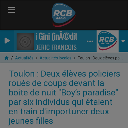
Gini Gini (inÃ©dit)
FREDERIC FRANCOIS
Actualités
Actualités locales
Toulon : Deux élèves policiers roués de coups devant la boite de nuit "Boy’s paradise" par six individus qui étaient en train d'importuner deux jeunes filles
Toulon : Deux élèves policiers
roués de coups devant la
boite de nuit "Boy’s paradise"
par six individus qui étaient
en train d'importuner deux
jeunes filles