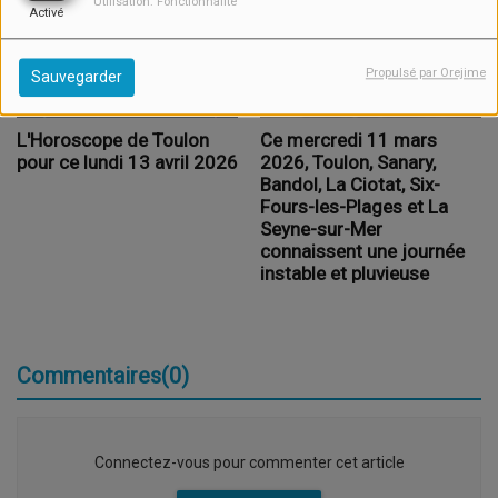
Utilisation: Fonctionnalité
Activé
Propulsé par Orejime
Sauvegarder
L'Horoscope de Toulon
Ce mercredi 11 mars
pour ce lundi 13 avril 2026
2026, Toulon, Sanary,
Bandol, La Ciotat, Six-
Fours-les-Plages et La
Seyne-sur-Mer
connaissent une journée
instable et pluvieuse
Commentaires(0)
Connectez-vous pour commenter cet article