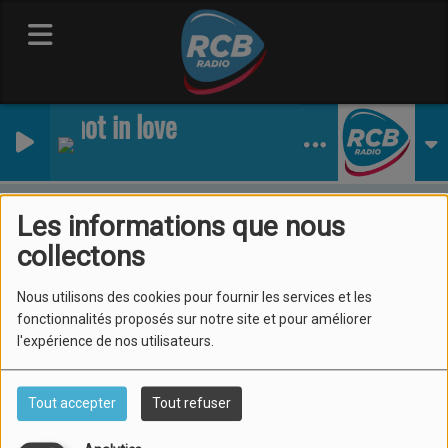
IÂ´m not in love
10 CC
Podcasts
Les interviews exclusifs de RCB Radio
Le succès de votre été Luiza et Soleil Bleu on en parle ici avec la chanteuse
Les informations que nous
Le succès de votre été Luiza
collectons
et Soleil Bleu on en parle ici
Nous utilisons des cookies pour fournir les services et les
avec la chanteuse
fonctionnalités proposés sur notre site et pour améliorer
l'expérience de nos utilisateurs.
Tout accepter
Tout refuser